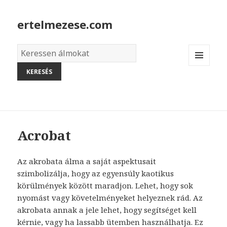
ertelmezese.com
Álmok
szótára
MENU
AND
WIDGETS
Acrobat
Az akrobata álma a saját aspektusait
szimbolizálja, hogy az egyensúly kaotikus
körülmények között maradjon. Lehet, hogy sok
nyomást vagy követelményeket helyeznek rád. Az
akrobata annak a jele lehet, hogy segítséget kell
kérnie, vagy ha lassabb ütemben használhatja. Ez