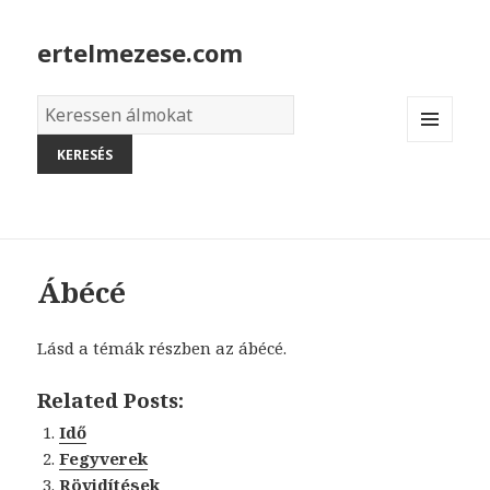
ertelmezese.com
Álmok
szótára
MENU
AND
WIDGETS
Ábécé
Lásd a témák részben az ábécé.
Related Posts:
Idő
Fegyverek
Rövidítések