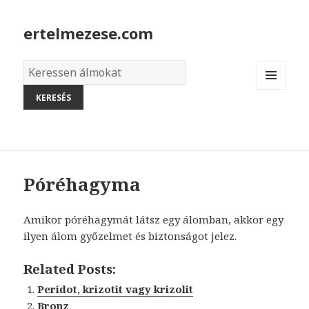
ertelmezese.com
Álmok
szótára
MENU
AND
WIDGETS
Póréhagyma
Amikor póréhagymát látsz egy álomban, akkor egy
ilyen álom győzelmet és biztonságot jelez.
Related Posts:
Peridot, krizotit vagy krizolit
Bronz