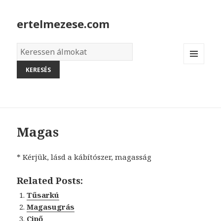
ertelmezese.com
Álmok
szótára
MENU
AND
WIDGETS
Magas
* Kérjük, lásd a kábítószer, magasság
Related Posts:
Tűsarkú
Magasugrás
Cipő