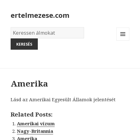
ertelmezese.com
Álmok
szótára
MENU
AND
WIDGETS
Amerika
Lásd az Amerikai Egyesült Államok jelentését
Related Posts:
Amerikai vízum
Nagy-Britannia
Amerika