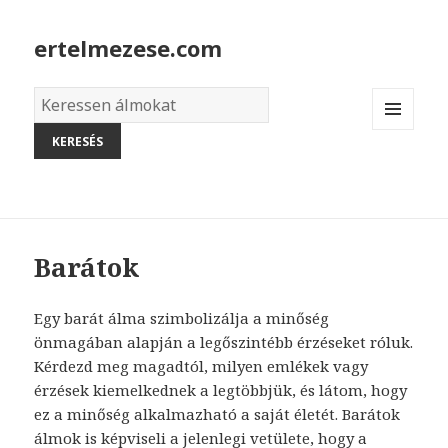
ertelmezese.com
Álmok
szótára
MENU
AND
WIDGETS
Barátok
Egy barát álma szimbolizálja a minőség
önmagában alapján a legőszintébb érzéseket róluk.
Kérdezd meg magadtól, milyen emlékek vagy
érzések kiemelkednek a legtöbbjük, és látom, hogy
ez a minőség alkalmazható a saját életét. Barátok
álmok is képviseli a jelenlegi vetülete, hogy a