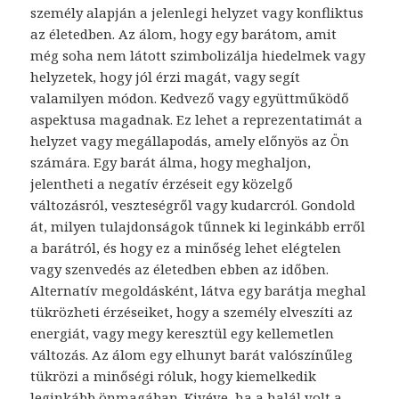
személy alapján a jelenlegi helyzet vagy konfliktus
az életedben. Az álom, hogy egy barátom, amit
még soha nem látott szimbolizálja hiedelmek vagy
helyzetek, hogy jól érzi magát, vagy segít
valamilyen módon. Kedvező vagy együttműködő
aspektusa magadnak. Ez lehet a reprezentatimát a
helyzet vagy megállapodás, amely előnyös az Ön
számára. Egy barát álma, hogy meghaljon,
jelentheti a negatív érzéseit egy közelgő
változásról, veszteségről vagy kudarcról. Gondold
át, milyen tulajdonságok tűnnek ki leginkább erről
a barátról, és hogy ez a minőség lehet elégtelen
vagy szenvedés az életedben ebben az időben.
Alternatív megoldásként, látva egy barátja meghal
tükrözheti érzéseiket, hogy a személy elveszíti az
energiát, vagy megy keresztül egy kellemetlen
változás. Az álom egy elhunyt barát valószínűleg
tükrözi a minőségi róluk, hogy kiemelkedik
leginkább önmagában. Kivéve, ha a halál volt a