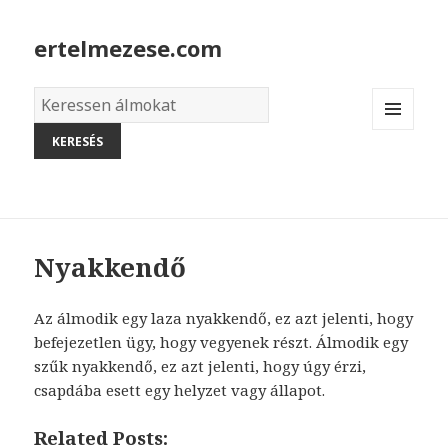
ertelmezese.com
Álmok
szótára
MENU
AND
WIDGETS
Nyakkendő
Az álmodik egy laza nyakkendő, ez azt jelenti, hogy
befejezetlen ügy, hogy vegyenek részt. Álmodik egy
szűk nyakkendő, ez azt jelenti, hogy úgy érzi,
csapdába esett egy helyzet vagy állapot.
Related Posts: