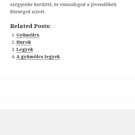
szégyenbe kerültél, és visszafogod a jövendőbeli
feleséged szívét.
Related Posts:
Gyümölcs
Hurok
Legyek
A gyümölcs legyek