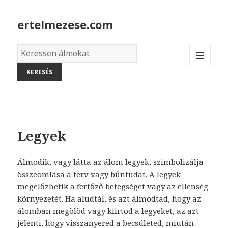
ertelmezese.com
Álmok
szótára
MENU
AND
WIDGETS
Legyek
Álmodik, vagy látta az álom legyek, szimbolizálja
összeomlása a terv vagy bűntudat. A legyek
megelőzhetik a fertőző betegséget vagy az ellenség
környezetét. Ha aludtál, és azt álmodtad, hogy az
álomban megölöd vagy kiirtod a legyeket, az azt
jelenti, hogy visszanyered a becsületed, miután