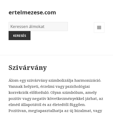
ertelmezese.com
Álmok
szótára
MENU
AND
WIDGETS
Szivárvány
Álom egy szivárvány szimbolizálja harmonizáció.
Vannak helyzeti, érzelmi vagy pszichológiai
korrekciók előforduló. Olyan szimbólum, amely
pozitív vagy negatív következményekkel járhat, az
elméd állapotától és az életedtől függően.
Pozitívan, megtapasztalhatja az új bizalmat, vagy