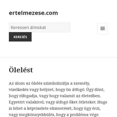
ertelmezese.com
Álmok
szótára
MENU
AND
WIDGETS
Ölelést
Az álom az ölelés szimbolizálja a személy,
viselkedés vagy helyzet, hogy ön átfogó. Úgy dönt,
hogy elfogadja, vagy hogy valamit az életedben.
Egyetért valakivel, vagy átfogó őket ötleteket. Hugs
is lehet a képviselete elismerését, hogy úgy érzi,
vagy megkönnyebbülés, hogy a probléma vége.