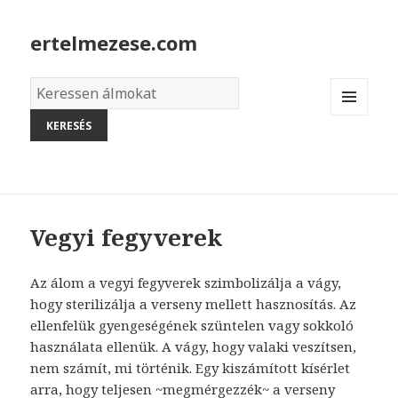
ertelmezese.com
Álmok
szótára
MENU
AND
WIDGETS
Vegyi fegyverek
Az álom a vegyi fegyverek szimbolizálja a vágy,
hogy sterilizálja a verseny mellett hasznosítás. Az
ellenfelük gyengeségének szüntelen vagy sokkoló
használata ellenük. A vágy, hogy valaki veszítsen,
nem számít, mi történik. Egy kiszámított kísérlet
arra, hogy teljesen ~megmérgezzék~ a verseny