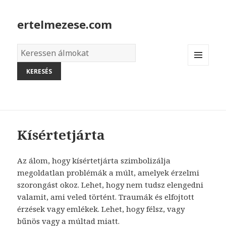
ertelmezese.com
Álmok
szótára
MENU
AND
WIDGETS
Kísértetjárta
Az álom, hogy kísértetjárta szimbolizálja
megoldatlan problémák a múlt, amelyek érzelmi
szorongást okoz. Lehet, hogy nem tudsz elengedni
valamit, ami veled történt. Traumák és elfojtott
érzések vagy emlékek. Lehet, hogy félsz, vagy
bűnös vagy a múltad miatt.