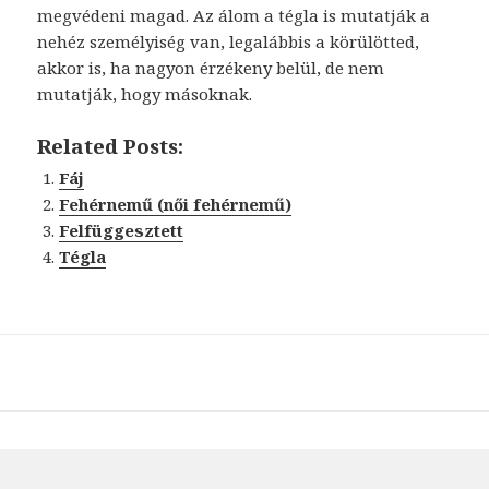
megvédeni magad. Az álom a tégla is mutatják a
nehéz személyiség van, legalábbis a körülötted,
akkor is, ha nagyon érzékeny belül, de nem
mutatják, hogy másoknak.
Related Posts:
Fáj
Fehérnemű (női fehérnemű)
Felfüggesztett
Tégla