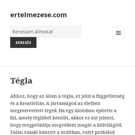
ertelmezese.com
Álmok
szótára
MENU
AND
WIDGETS
Tégla
Ahhoz, hogy az álom a tégla, ez jelzi a függetlenség
és a kreativitás. A jártasságod az életben
megmerevített téged. Ha egy álomban építette a
fal, amely téglából készült, akkor ez azt jelenti,
hogy megpróbálja megvédeni magát a külvilágtól.
Talán valaki bántott a múltban, ezért próbálod