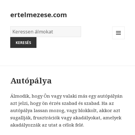
ertelmezese.com
Álmok
szótára
MENU
AND
WIDGETS
Autópálya
Álmodik, hogy Ön vagy valaki más egy autópályán
azt jelzi, hogy ön érzés szabad és szabad. Ha az
autópálya lassan mozog, vagy blokkolt, akkor azt
sugallják, frusztrációk vagy akadályokat, amelyek
akadályozzák az utat a célok felé.