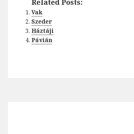
Related Posts:
Vak
Szeder
Háztáji
Pávián