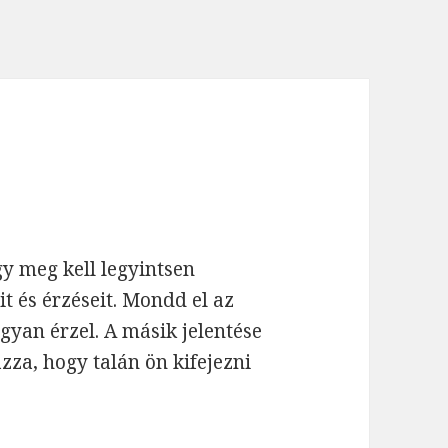
gy meg kell legyintsen
t és érzéseit. Mondd el az
yan érzel. A másik jelentése
za, hogy talán ön kifejezni