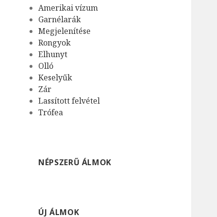
Amerikai vízum
Garnélarák
Megjelenítése
Rongyok
Elhunyt
Olló
Keselyűk
Zár
Lassított felvétel
Trófea
NÉPSZERŰ ÁLMOK
ÚJ ÁLMOK