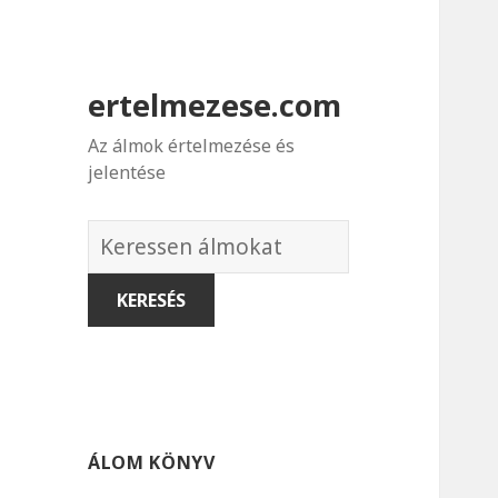
ertelmezese.com
Az álmok értelmezése és
jelentése
Álmok
szótára
ÁLOM KÖNYV