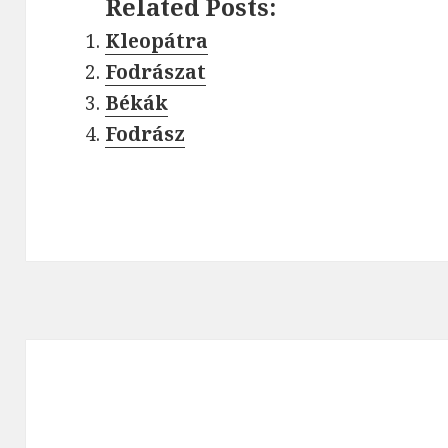
Related Posts:
Kleopátra
Fodrászat
Békák
Fodrász