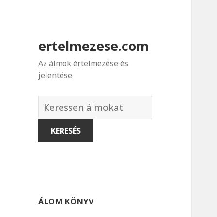
ertelmezese.com
Az álmok értelmezése és
jelentése
Álmok
szótára
ÁLOM KÖNYV