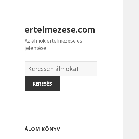
ertelmezese.com
Az álmok értelmezése és
jelentése
Álmok
szótára
ÁLOM KÖNYV