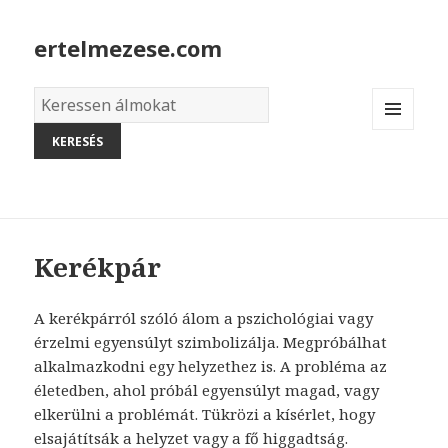
ertelmezese.com
Álmok
szótára
MENU
AND
WIDGETS
Kerékpár
A kerékpárról szóló álom a pszichológiai vagy
érzelmi egyensúlyt szimbolizálja. Megpróbálhat
alkalmazkodni egy helyzethez is. A probléma az
életedben, ahol próbál egyensúlyt magad, vagy
elkerülni a problémát. Tükrözi a kísérlet, hogy
elsajátítsák a helyzet vagy a fő higgadtság.