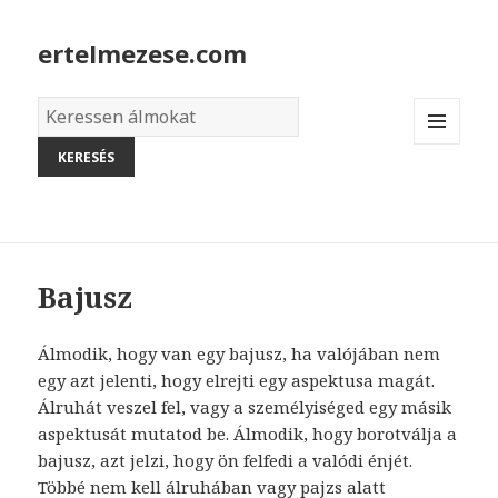
ertelmezese.com
Álmok
szótára
MENU
AND
WIDGETS
Bajusz
Álmodik, hogy van egy bajusz, ha valójában nem
egy azt jelenti, hogy elrejti egy aspektusa magát.
Álruhát veszel fel, vagy a személyiséged egy másik
aspektusát mutatod be. Álmodik, hogy borotválja a
bajusz, azt jelzi, hogy ön felfedi a valódi énjét.
Többé nem kell álruhában vagy pajzs alatt