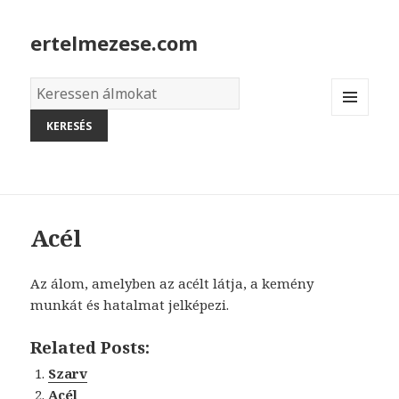
ertelmezese.com
Álmok
szótára
MENU
AND
WIDGETS
Acél
Az álom, amelyben az acélt látja, a kemény
munkát és hatalmat jelképezi.
Related Posts:
Szarv
Acél