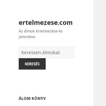
ertelmezese.com
Az álmok értelmezése és
jelentése
Álmok
szótára
ÁLOM KÖNYV