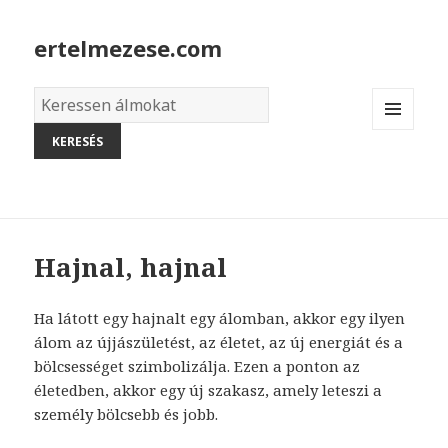
ertelmezese.com
Álmok
szótára
MENU
AND
WIDGETS
Hajnal, hajnal
Ha látott egy hajnalt egy álomban, akkor egy ilyen
álom az újjászületést, az életet, az új energiát és a
bölcsességet szimbolizálja. Ezen a ponton az
életedben, akkor egy új szakasz, amely leteszi a
személy bölcsebb és jobb.