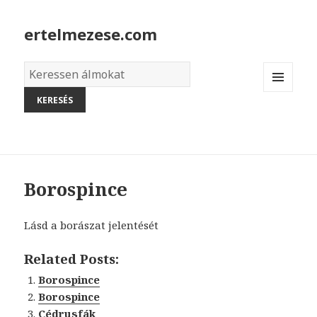
ertelmezese.com
Álmok
szótára
MENU
AND
WIDGETS
Borospince
Lásd a borászat jelentését
Related Posts:
Borospince
Borospince
Cédrusfák