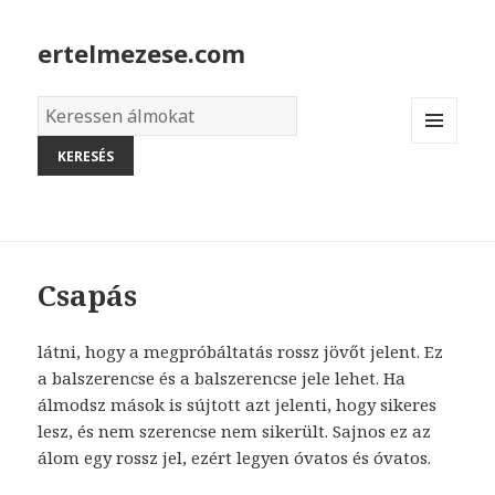
ertelmezese.com
Álmok
szótára
MENU
AND
WIDGETS
Csapás
látni, hogy a megpróbáltatás rossz jövőt jelent. Ez
a balszerencse és a balszerencse jele lehet. Ha
álmodsz mások is sújtott azt jelenti, hogy sikeres
lesz, és nem szerencse nem sikerült. Sajnos ez az
álom egy rossz jel, ezért legyen óvatos és óvatos.