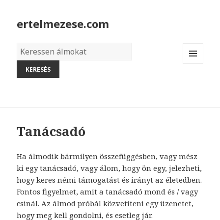
ertelmezese.com
Álmok
szótára
MENU
AND
WIDGETS
Tanácsadó
Ha álmodik bármilyen összefüggésben, vagy mész
ki egy tanácsadó, vagy álom, hogy ön egy, jelezheti,
hogy keres némi támogatást és irányt az életedben.
Fontos figyelmet, amit a tanácsadó mond és / vagy
csinál. Az álmod próbál közvetíteni egy üzenetet,
hogy meg kell gondolni, és esetleg jár.