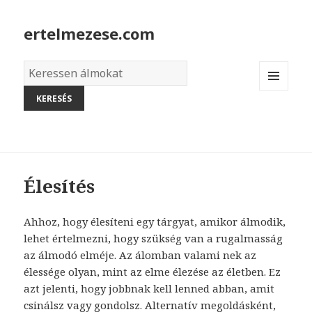
ertelmezese.com
Álmok
szótára
MENU
AND
WIDGETS
Élesítés
Ahhoz, hogy élesíteni egy tárgyat, amikor álmodik,
lehet értelmezni, hogy szükség van a rugalmasság
az álmodó elméje. Az álomban valami nek az
élessége olyan, mint az elme élezése az életben. Ez
azt jelenti, hogy jobbnak kell lenned abban, amit
csinálsz vagy gondolsz. Alternatív megoldásként,