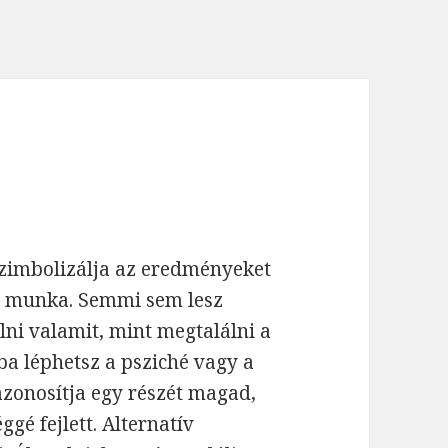
szimbolizálja az eredményeket
ny munka. Semmi sem lesz
lni valamit, mint megtalálni a
ba léphetsz a psziché vagy a
 azonosítja egy részét magad,
gé fejlett. Alternatív