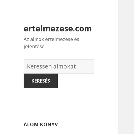
ertelmezese.com
Az álmok értelmezése és
jelentése
Álmok
szótára
ÁLOM KÖNYV