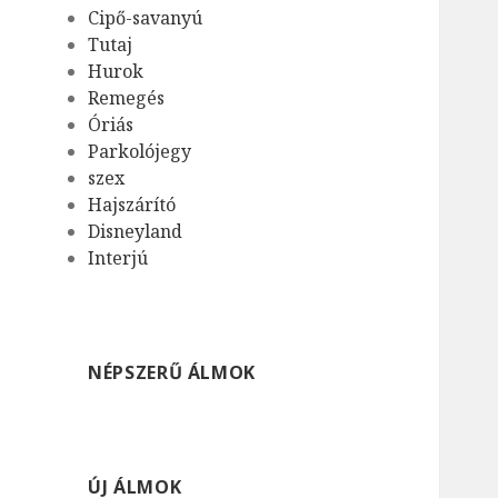
Cipő-savanyú
Tutaj
Hurok
Remegés
Óriás
Parkolójegy
szex
Hajszárító
Disneyland
Interjú
NÉPSZERŰ ÁLMOK
ÚJ ÁLMOK