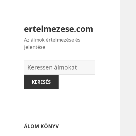
ertelmezese.com
Az álmok értelmezése és
jelentése
Álmok
szótára
ÁLOM KÖNYV