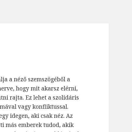
álja a néző szemszögéből a
rve, hogy mit akarsz elérni,
ni rajta. Ez lehet a szolidáris
mával vagy konfliktussal.
egy idegen, aki csak néz. Az
eti más emberek tudod, akik