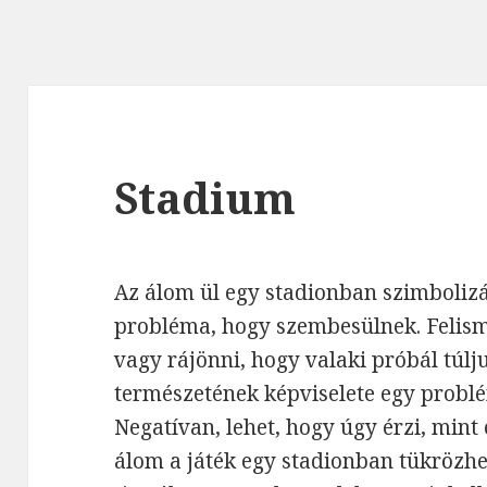
Stadium
Az álom ül egy stadionban szimboliz
probléma, hogy szembesülnek. Felisme
vagy rájönni, hogy valaki próbál túljut
természetének képviselete egy problé
Negatívan, lehet, hogy úgy érzi, mint 
álom a játék egy stadionban tükrözh