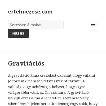
ertelmezese.com
Álmok
szótára
MENU
AND
WIDGETS
Gravitációs
A gravitáció álma csalódást okozhat, hogy valami
jó történik, nem fog tetszésszerint tartani. A
valóság vagy nehézség a helyzet, hogy egyre
világosabbá válik az Ön számára. A gravitáció
nélküli érzés álma a lehetetlen szerencse vagy
siker érzését jelentheti. Hitetlenség vagy sokk, hogy