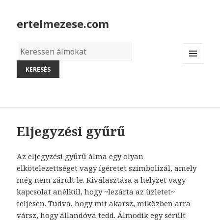
ertelmezese.com
Álmok
szótára
MENU
AND
WIDGETS
Eljegyzési gyűrű
Az eljegyzési gyűrű álma egy olyan
elkötelezettséget vagy ígéretet szimbolizál, amely
még nem zárult le. Kiválasztása a helyzet vagy
kapcsolat anélkül, hogy ~lezárta az üzletet~
teljesen. Tudva, hogy mit akarsz, miközben arra
vársz, hogy állandóvá tedd. Álmodik egy sérült