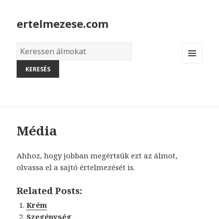
ertelmezese.com
Álmok
szótára
MENU
AND
WIDGETS
Média
Ahhoz, hogy jobban megértsük ezt az álmot,
olvassa el a sajtó értelmezését is.
Related Posts:
Krém
Szegénység