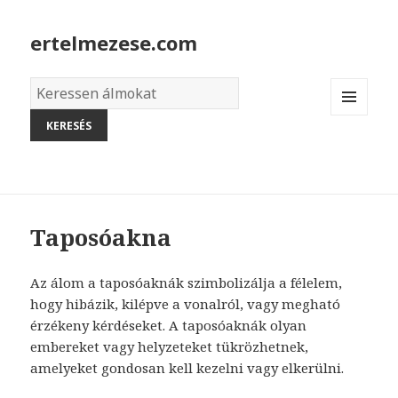
ertelmezese.com
Álmok
szótára
MENU
AND
WIDGETS
Taposóakna
Az álom a taposóaknák szimbolizálja a félelem,
hogy hibázik, kilépve a vonalról, vagy megható
érzékeny kérdéseket. A taposóaknák olyan
embereket vagy helyzeteket tükrözhetnek,
amelyeket gondosan kell kezelni vagy elkerülni.