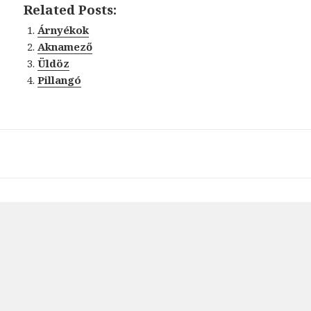
Related Posts:
Árnyékok
Aknamező
Üldöz
Pillangó