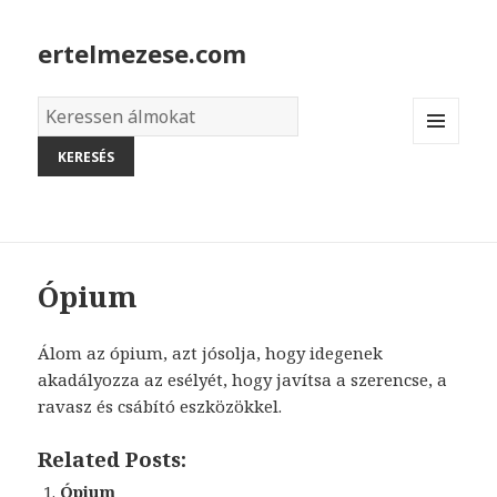
ertelmezese.com
Álmok
szótára
MENU
AND
WIDGETS
Ópium
Álom az ópium, azt jósolja, hogy idegenek
akadályozza az esélyét, hogy javítsa a szerencse, a
ravasz és csábító eszközökkel.
Related Posts:
Ópium