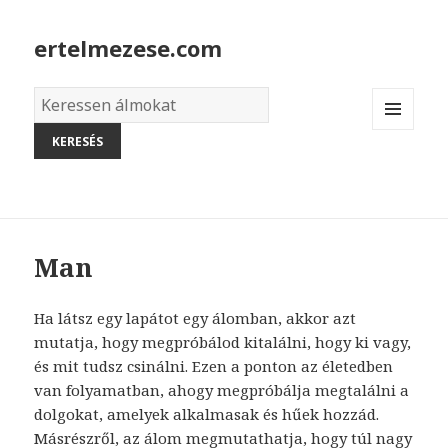
ertelmezese.com
Álmok
szótára
MENU
AND
WIDGETS
Man
Ha látsz egy lapátot egy álomban, akkor azt
mutatja, hogy megpróbálod kitalálni, hogy ki vagy,
és mit tudsz csinálni. Ezen a ponton az életedben
van folyamatban, ahogy megpróbálja megtalálni a
dolgokat, amelyek alkalmasak és hűek hozzád.
Másrészről, az álom megmutathatja, hogy túl nagy