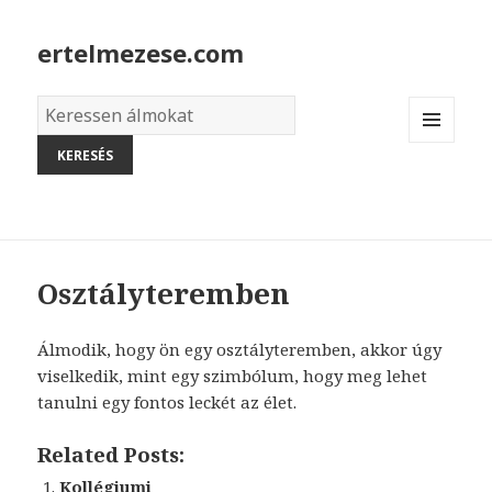
ertelmezese.com
Álmok
szótára
MENU
AND
WIDGETS
Osztályteremben
Álmodik, hogy ön egy osztályteremben, akkor úgy
viselkedik, mint egy szimbólum, hogy meg lehet
tanulni egy fontos leckét az élet.
Related Posts:
Kollégiumi