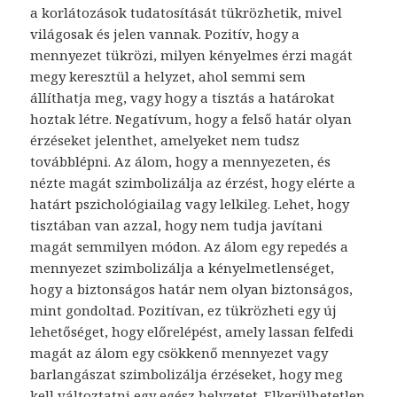
a korlátozások tudatosítását tükrözhetik, mivel
világosak és jelen vannak. Pozitív, hogy a
mennyezet tükrözi, milyen kényelmes érzi magát
megy keresztül a helyzet, ahol semmi sem
állíthatja meg, vagy hogy a tisztás a határokat
hoztak létre. Negatívum, hogy a felső határ olyan
érzéseket jelenthet, amelyeket nem tudsz
továbblépni. Az álom, hogy a mennyezeten, és
nézte magát szimbolizálja az érzést, hogy elérte a
határt pszichológiailag vagy lelkileg. Lehet, hogy
tisztában van azzal, hogy nem tudja javítani
magát semmilyen módon. Az álom egy repedés a
mennyezet szimbolizálja a kényelmetlenséget,
hogy a biztonságos határ nem olyan biztonságos,
mint gondoltad. Pozitívan, ez tükrözheti egy új
lehetőséget, hogy előrelépést, amely lassan felfedi
magát az álom egy csökkenő mennyezet vagy
barlangászat szimbolizálja érzéseket, hogy meg
kell változtatni egy egész helyzetet. Elkerülhetetlen