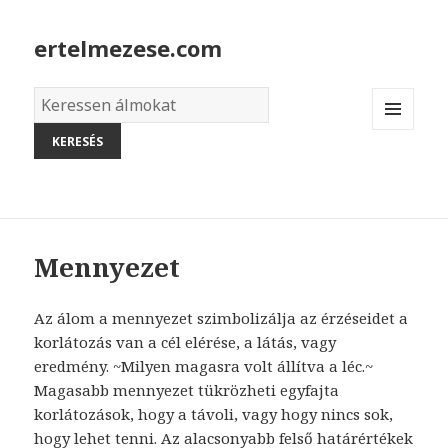
ertelmezese.com
Álmok
szótára
MENU
AND
WIDGETS
Mennyezet
Az álom a mennyezet szimbolizálja az érzéseidet a
korlátozás van a cél elérése, a látás, vagy
eredmény. ~Milyen magasra volt állítva a léc.~
Magasabb mennyezet tükrözheti egyfajta
korlátozások, hogy a távoli, vagy hogy nincs sok,
hogy lehet tenni. Az alacsonyabb felső határértékek