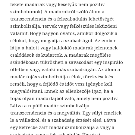
fekete madarak vagy keselyűk nem pozitív
szimbólumok). A madarakról szóló álom a
transzcendencia és a felszabadulás lehetőségét
szimbolizálja. Tervek vagy felkészülés leküzdeni
valamit. Hogy nagyon óvatos, amikor dolgozik a
célokat, hogy megadja a szabadságot. Az ember
látja a halott vagy haldokló madarak jelentenek
csalódások és kudarcok. A madarak megölése
szándékosan tükrözheti a savasodást egy inspiráló
ötletben vagy valaki más szabadságán. Az álom a
madár tojás szimbolizálja célok, törekvések és
reméli, hogy a fejlődő és időt vesz igénybe kell
megvalósítani. Ennek az ellenkezője igaz, ha a
tojás olyan madárfajból való, amely nem pozitív.
Látva a repülő madár szimbolizálja
transzcendencia és a megváltás. Egy súlyt emeltek
le a válladról, és a szabadság érzését éled. Látva
egy ketrecbe zárt madár szimbolizálja a vágy a
szabadság vagy a felszabadulás. Úgy érzi,