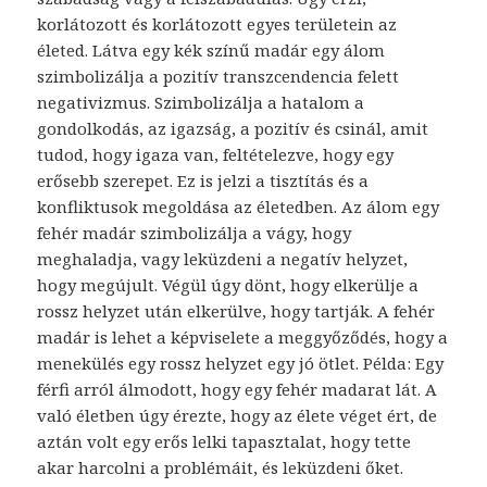
korlátozott és korlátozott egyes területein az
életed. Látva egy kék színű madár egy álom
szimbolizálja a pozitív transzcendencia felett
negativizmus. Szimbolizálja a hatalom a
gondolkodás, az igazság, a pozitív és csinál, amit
tudod, hogy igaza van, feltételezve, hogy egy
erősebb szerepet. Ez is jelzi a tisztítás és a
konfliktusok megoldása az életedben. Az álom egy
fehér madár szimbolizálja a vágy, hogy
meghaladja, vagy leküzdeni a negatív helyzet,
hogy megújult. Végül úgy dönt, hogy elkerülje a
rossz helyzet után elkerülve, hogy tartják. A fehér
madár is lehet a képviselete a meggyőződés, hogy a
menekülés egy rossz helyzet egy jó ötlet. Példa: Egy
férfi arról álmodott, hogy egy fehér madarat lát. A
való életben úgy érezte, hogy az élete véget ért, de
aztán volt egy erős lelki tapasztalat, hogy tette
akar harcolni a problémáit, és leküzdeni őket.