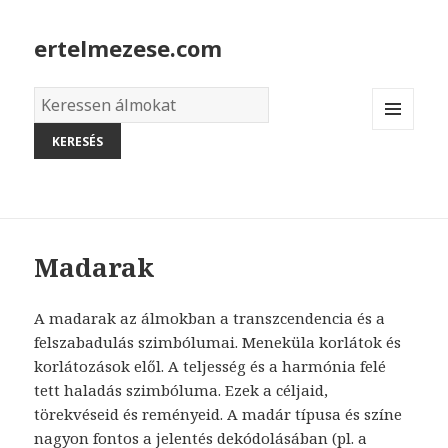
ertelmezese.com
Álmok
szótára
MENU
AND
WIDGETS
Madarak
A madarak az álmokban a transzcendencia és a
felszabadulás szimbólumai. Meneküla korlátok és
korlátozások elől. A teljesség és a harmónia felé
tett haladás szimbóluma. Ezek a céljaid,
törekvéseid és reményeid. A madár típusa és színe
nagyon fontos a jelentés dekódolásában (pl. a