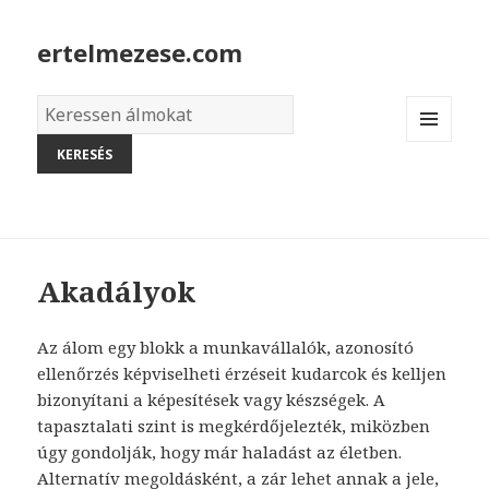
ertelmezese.com
Álmok
szótára
MENU
AND
WIDGETS
Akadályok
Az álom egy blokk a munkavállalók, azonosító
ellenőrzés képviselheti érzéseit kudarcok és kelljen
bizonyítani a képesítések vagy készségek. A
tapasztalati szint is megkérdőjelezték, miközben
úgy gondolják, hogy már haladást az életben.
Alternatív megoldásként, a zár lehet annak a jele,