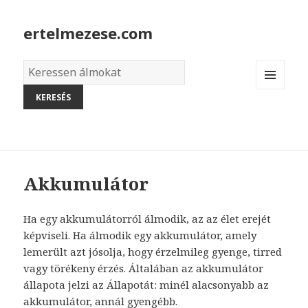
ertelmezese.com
Álmok
szótára
MENU
AND
WIDGETS
Akkumulátor
Ha egy akkumulátorról álmodik, az az élet erejét
képviseli. Ha álmodik egy akkumulátor, amely
lemerült azt jósolja, hogy érzelmileg gyenge, tirred
vagy törékeny érzés. Általában az akkumulátor
állapota jelzi az Állapotát: minél alacsonyabb az
akkumulátor, annál gyengébb.